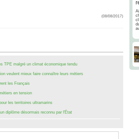
r
Ai
ch
(08/08/2017)
cl
d
a
r les TPE malgré un climat économique tendu
ion veulent mieux faire connaître leurs métiers
rent les Français
métiers en tension
r les territoires ultramarins
 un diplôme désormais reconnu par l'État