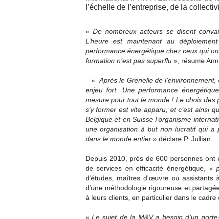
l’échelle de l’entreprise, de la collecti
«
De nombreux acteurs se disent convainc
L’heure est maintenant au déploiement 
performance énergétique chez ceux qui ont e
formation n’est pas superflu
», résume Anne
«
Après le Grenelle de l’environnement,
enjeu fort. Une performance énergétiqu
mesure pour tout le monde ! Le choix des p
s’y former est vite apparu, et c’est ainsi
Belgique et en Suisse l’organisme interna
une organisation à but non lucratif qui a
dans le monde entier
» déclare P. Jullian.
Depuis 2010, près de 600 personnes ont é
de services en efficacité énergétique, «
d’études, maîtres d’œuvre ou assistants 
d’une méthodologie rigoureuse et partagée 
à leurs clients, en particulier dans le cad
«
Le sujet de la M&V a besoin d’un porte-v