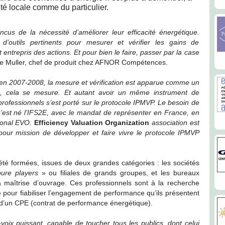
vité locale comme du particulier.
us de la nécessité d’améliorer leur efficacité énergétique.
d’outils pertinents pour mesurer et vérifier les gains de
ntrepris des actions. Et pour bien le faire, passer par la case
 Muller, chef de produit chez AFNOR Compétences.
 en 2007-2008, la mesure et vérification est apparue comme un
e, cela se mesure. Et autant avoir un même instrument de
rofessionnels s’est porté sur le protocole IPMVP. Le besoin de
 qu’est né l’IFS2E, avec le mandat de représenter en France, en
tional EVO.
Efficiency Valuation Organization
association est
 pour mission de développer et faire vivre le protocole IPMVP
té formées, issues de deux grandes catégories : les sociétés
pure players
» ou filiales de grands groupes, et les bureaux
à maîtrise d’ouvrage. Ces professionnels sont à la recherche
pour fiabiliser l’engagement de performance qu’ils présentent
re d’un CPE (contrat de performance énergétique).
oix puissant, capable de toucher tous les publics, dont celui