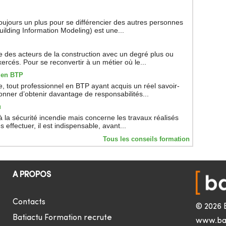
toujours un plus pour se différencier des autres personnes
ilding Information Modeling) est une...
 des acteurs de la construction avec un degré plus ou
ercés. Pour se reconvertir à un métier où le...
 en BTP
, tout professionnel en BTP ayant acquis un réel savoir-
onner d’obtenir davantage de responsabilités...
u
à la sécurité incendie mais concerne les travaux réalisés
 effectuer, il est indispensable, avant...
Tous les conseils formation
A PROPOS
Contacts
© 2026 
Batiactu Formation recrute
www.ba