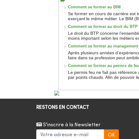
Comment se former au BIM
Se former en cours de carrière est 
exerçant le même métier. Le BIM (Bu
Comment se former au droit du BTP
Le droit du BTP concerne l’ensemble
moins important selon les métiers ex
Comment se former au management
Après plusieurs années d’expérience
faire dans sa profession peut ambiti
Comment se former au permis de fe
Le permis feu ne fait pas référence 
par points chauds. Afin de pouvoir les
RESTONS EN CONTACT
S'inscrire à la Newsletter